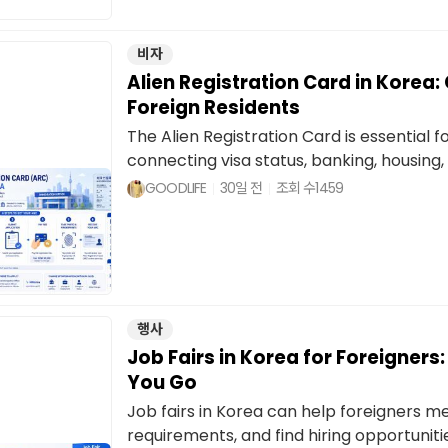
비자
Alien Registration Card in Korea
Foreign Residents
The Alien Registration Card is essential f
connecting visa status, banking, housing, 
GOODLIFE
30일 전
조회 수
1459
행사
Job Fairs in Korea for Foreigners
You Go
Job fairs in Korea can help foreigners m
requirements, and find hiring opportunitie