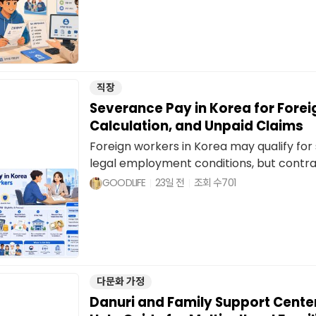
직장
Severance Pay in Korea for Foreign
Calculation, and Unpaid Claims
Foreign workers in Korea may qualify fo
legal employment conditions, but contract
GOODLIFE
23일 전
조회 수
701
다문화 가정
Danuri and Family Support Cente