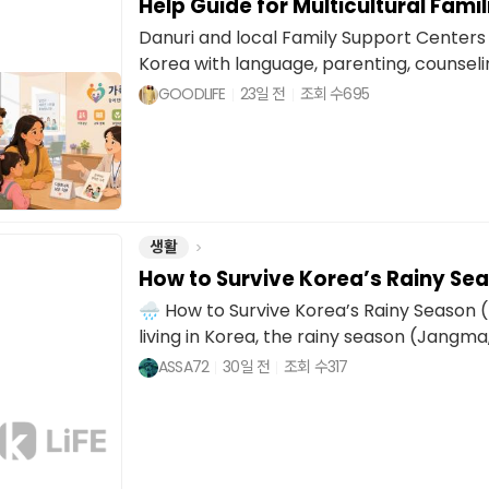
Help Guide for Multicultural Famil
Danuri and local Family Support Centers h
Korea with language, parenting, counseling
GOODLIFE
23일 전
조회 수
695
생활
How to Survive Korea’s Rainy Se
🌧️ How to Survive Korea’s Rainy Season 
living in Korea, the rainy season (Jangma,
ASSA72
30일 전
조회 수
317