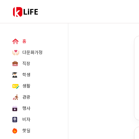
LiFE
홈
다문화가정
직장
학생
생활
관광
행사
비자
핫딜