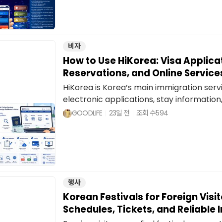
비자
How to Use HiKorea: Visa Applica
Reservations, and Online Service
HiKorea is Korea’s main immigration servi
electronic applications, stay information,
GOODLIFE
23일 전
조회 수
594
행사
Korean Festivals for Foreign Visit
Schedules, Tickets, and Reliable 