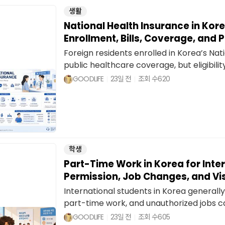
생활
National Health Insurance in Kore
Enrollment, Bills, Coverage, and
Foreign residents enrolled in Korea’s Nat
public healthcare coverage, but eligibility
GOODLIFE
23일 전
조회 수
620
학생
Part-Time Work in Korea for Inte
Permission, Job Changes, and Vi
International students in Korea general
part-time work, and unauthorized jobs can
GOODLIFE
23일 전
조회 수
605