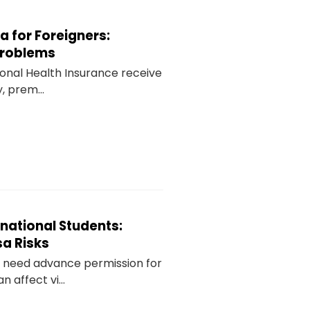
a for Foreigners:
 Problems
ional Health Insurance receive
, prem...
rnational Students:
sa Risks
ly need advance permission for
 affect vi...