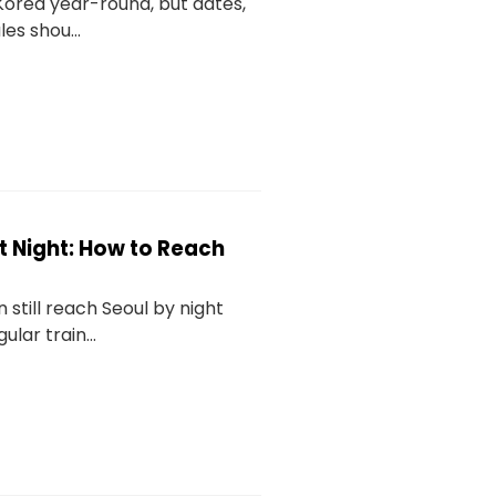
s Korea year-round, but dates,
es shou...
at Night: How to Reach
 still reach Seoul by night
lar train...