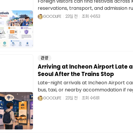
Foreign visitors can find festivals acros
reservations, transport, and admission rul
GOODLIFE
23일 전
조회 수
653
관광
Arriving at Incheon Airport Late 
Seoul After the Trains Stop
Late-night arrivals at Incheon Airport can
bus, taxi, or nearby accommodation if regu
GOODLIFE
23일 전
조회 수
681