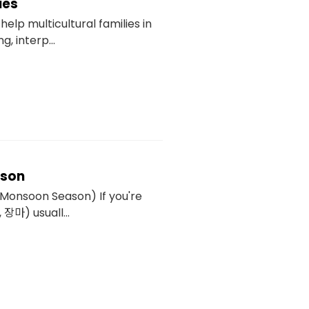
ies
elp multicultural families in
, interp...
ason
(Monsoon Season) If you're
 장마) usuall...