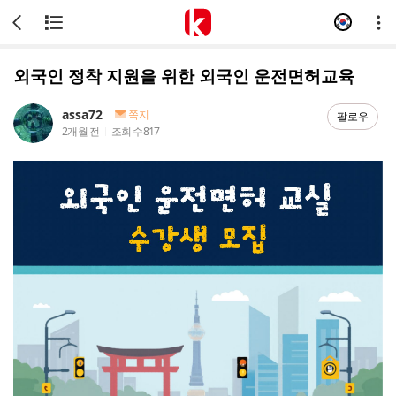
외국인 정착 지원을 위한 외국인 운전면허교육
assa72
쪽지
팔로우
2개월 전
조회 수
817