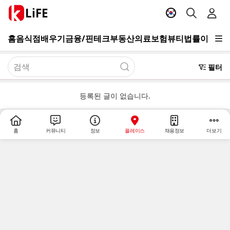
LiFE
홈
음식점
배우기
금융/핀테크
부동산
의료
보험
뷰티
법률
이사/청
필터
등록된 글이 없습니다.
홈
커뮤니티
정보
플레이스
채용정보
더보기