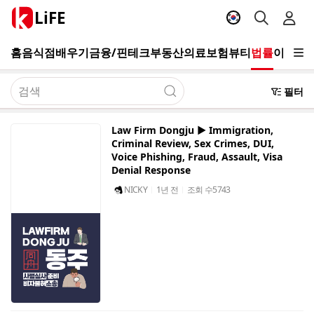
LiFE
홈
음식점
배우기
금융/핀테크
부동산
의료
보험
뷰티
법률
이사/청
필터
Law Firm Dongju ▶️ Immigration,
Criminal Review, Sex Crimes, DUI,
Voice Phishing, Fraud, Assault, Visa
Denial Response
NICKY
1년 전
조회 수
5743