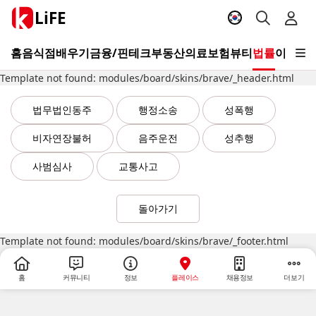
LiFE
홈
음식점
배우기
금융/핀테크
부동산
의료
보험
뷰티
법률
이사/청
Template not found: modules/board/skins/brave/_header.html
법무법인동주
행정소송
성폭행
비자연장불허
음주운전
성추행
사범심사
교통사고
돌아가기
Template not found: modules/board/skins/brave/_footer.html
홈
커뮤니티
정보
플레이스
채용정보
더보기