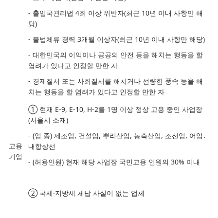
-
출입국관리법
4
회 이상 위반자
(
최근
10
년 이내 사항만 해
당
)
-
불법체류 경력
3
개월 이상자
(
최근
10
년 이내 사항만 해당
)
-
대한민국의 이익이나 공공의 안전 등을 해치는 행동을 할
염려가 있다고 인정할 만한 자
-
경제질서 또는 사회질서를 해치거나 선량한 풍속 등을 해
치는 행동을 할 염려가 있다고 인정할 만한 자
①
현재
E-9, E-10, H-2
를
1
명 이상 정상 고용 중인 사업장
(
서울시 소재
)
-
(
업 종
)
제조업
,
건설업
,
뿌리산업
,
농축산업
,
조선업
,
어업
․
고용
내항상선
기업
-
(
허용인원
)
현재 해당 사업장 국민고용 인원의
30%
이내
②
국세
·
지방세 체납 사실이 없는 업체