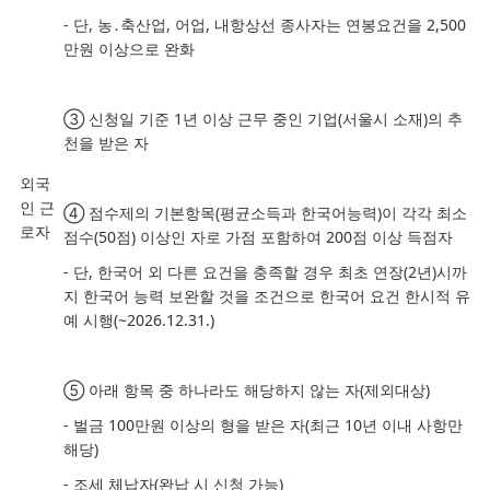
-
단
,
농
․
축산업
,
어업
,
내항상선 종사자는 연봉요건을
2,500
만원 이상으로
완화
③
신청일 기준
1
년 이상 근무 중인 기업
(
서울시 소재
)
의 추
천을 받은 자
외국
인 근
④
점수제의 기본항목
(
평균소득과 한국어능력
)
이 각각 최소
로자
점수
(50
점
)
이상인 자로
가점 포함하여
200
점 이상 득점자
-
단
,
한국어 외 다른 요건을 충족할 경우 최초 연장
(2
년
)
시까
지 한국어 능력
보완할 것을 조건으로 한국어 요건 한시적 유
예 시행
(~2026.12.31.)
⑤
아래 항목 중 하나라도 해당하지 않는 자
(
제외대상
)
-
벌금
100
만원 이상의 형을 받은 자
(
최근
10
년 이내 사항만
해당
)
-
조세 체납자
(
완납 시 신청 가능
)