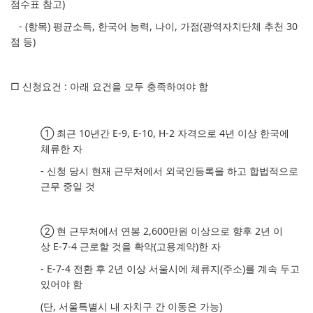
점수표 참고)
- (항목) 평균소득, 한국어 능력, 나이, 가점(광역자치단체 추천 30
점 등)
□ 신청요건 : 아래 요건을 모두 충족하여야 함
①
최근
10
년간
E-9, E-10, H-2
자격으로
4
년 이상 한국에
체류한 자
-
신청 당시 현재 근무처에서 외국인등록을 하고 합법적으로
근무 중일 것
②
현 근무처에서 연봉
2,600
만원 이상으로 향후
2
년 이
상
E-7-4
근로할 것을 확약
(
고용계약
)
한 자
-
E-7-4
전환 후
2
년 이상 서울시에 체류지
(
주소
)
를 계속 두고
있어야 함
(
단
,
서울특별시 내 자치구 간 이동은 가능
)