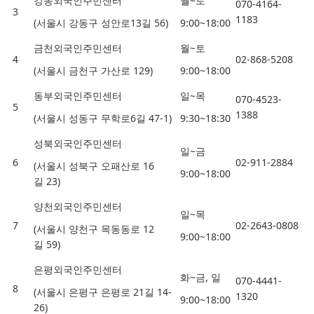
강동외국인주민센터
월
~
토
070-4164-
3
1183
(
서울시 강동구 성안로
13
길
56)
9:00~18:00
금천외국인주민센터
월
~
토
4
02-868-5208
(
서울시 금천구 가산로
129)
9:00~18:00
동부외국인주민센터
일
~
목
070-4523-
5
1388
(
서울시 성동구 무학로
6
길
47-1)
9:30~18:30
성북외국인주민센터
일
~
금
6
02-911-2884
(
서울시 성북구 오패산로
16
9:00~18:00
길
23)
양천외국인주민센터
일
~
목
7
02-2643-0808
(
서울시 양천구 목동동로
12
9:00~18:00
길
59)
은평외국인주민센터
화
~
금
,
일
070-4441-
8
(
서울시 은평구 은평로
21
길
14-
1320
9:00~18:00
26)