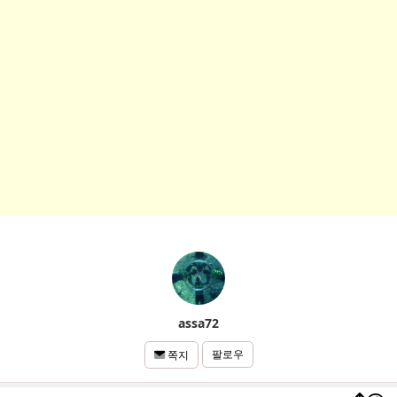
assa72
팔로우
쪽지