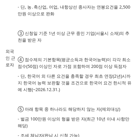
-
단
,
농
․
축산업
,
어업
,
내항상선 종사자는 연봉요건을
2,500
만원 이상으로
완화
③
신청일 기준
1
년 이상 근무 중인 기업
(
서울시 소재
)
의 추
천을 받은 자
외국
인 근
④
점수제의 기본항목
(
평균소득과 한국어능력
)
이 각각 최소
로자
점수
(50
점
)
이상인 자로
가점 포함하여
200
점 이상 득점자
-
단
,
한국어 외 다른 요건을 충족할 경우 최초 연장
(2
년
)
시까
지 한국어 능력
보완할 것을 조건으로 한국어 요건 한시적 유
예 시행
(~2026.12.31.)
⑤
아래 항목 중 하나라도 해당하지 않는 자
(
제외대상
)
-
벌금
100
만원 이상의 형을 받은 자
(
최근
10
년 이내 사항만
해당
)
-
조세 체납자
(
완납 시 신청 가능
)