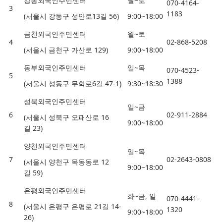
강동외국인주민센터
월
~
토
070-4164-
3
1183
(
서울시 강동구 성안로
13
길
56)
9:00~18:00
금천외국인주민센터
월
~
토
4
02-868-5208
(
서울시 금천구 가산로
129)
9:00~18:00
동부외국인주민센터
일
~
목
070-4523-
5
1388
(
서울시 성동구 무학로
6
길
47-1)
9:30~18:30
성북외국인주민센터
일
~
금
6
02-911-2884
(
서울시 성북구 오패산로
16
9:00~18:00
길
23)
양천외국인주민센터
일
~
목
7
02-2643-0808
(
서울시 양천구 목동동로
12
9:00~18:00
길
59)
은평외국인주민센터
화
~
금
,
일
070-4441-
8
(
서울시 은평구 은평로
21
길
14-
1320
9:00~18:00
26)