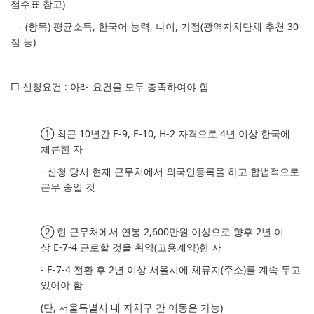
점수표 참고)
- (항목) 평균소득, 한국어 능력, 나이, 가점(광역자치단체 추천 30
점 등)
□ 신청요건 : 아래 요건을 모두 충족하여야 함
①
최근
10
년간
E-9, E-10, H-2
자격으로
4
년 이상 한국에
체류한 자
-
신청 당시 현재 근무처에서 외국인등록을 하고 합법적으로
근무 중일 것
②
현 근무처에서 연봉
2,600
만원 이상으로 향후
2
년 이
상
E-7-4
근로할 것을 확약
(
고용계약
)
한 자
-
E-7-4
전환 후
2
년 이상 서울시에 체류지
(
주소
)
를 계속 두고
있어야 함
(
단
,
서울특별시 내 자치구 간 이동은 가능
)