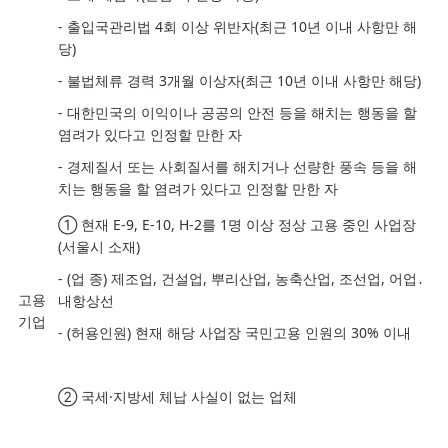
-
출입국관리법
4
회 이상 위반자
(
최근
10
년 이내 사항만 해
당
)
-
불법체류 경력
3
개월 이상자
(
최근
10
년 이내 사항만 해당
)
-
대한민국의 이익이나 공공의 안전 등을 해치는 행동을 할
염려가 있다고 인정할 만한 자
-
경제질서 또는 사회질서를 해치거나 선량한 풍속 등을 해
치는 행동을 할 염려가 있다고 인정할 만한 자
①
현재
E-9, E-10, H-2
를
1
명 이상 정상 고용 중인 사업장
(
서울시 소재
)
-
(
업 종
)
제조업
,
건설업
,
뿌리산업
,
농축산업
,
조선업
,
어업
․
고용
내항상선
기업
-
(
허용인원
)
현재 해당 사업장 국민고용 인원의
30%
이내
②
국세
·
지방세 체납 사실이 없는 업체