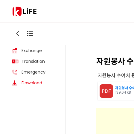
LiFE
Weather
Exchange
자원봉사 수
Translation
Emergency
자원봉사 수여처 
Download
PDF
139.64 KB