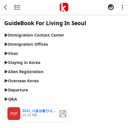
GuideBook For Living In Seoul
▶Immigration Contact Center
▶Immigration Offices
▶Visas
▶Staying in Korea
▶Alien Registration
▶Overseas Korea
▶Departure
▶Q&A
2022_서울생활안내_영어
PDF
24.28 MB