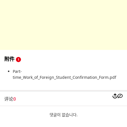
附件
1
Part-
time_Work_of_Foreign_Student_Confirmation_Form.pdf
评论
0
댓글이 없습니다.