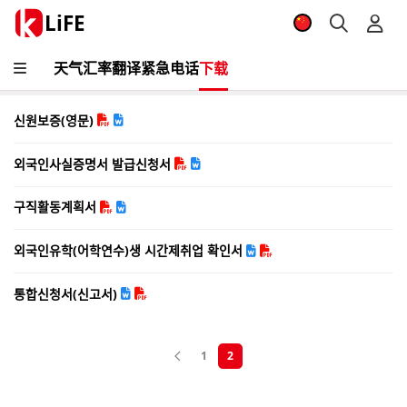
LiFE
天气
汇率
翻译
紧急电话
下载
신원보증(영문)
외국인사실증명서 발급신청서
구직활동계획서
외국인유학(어학연수)생 시간제취업 확인서
통합신청서(신고서)
1
2