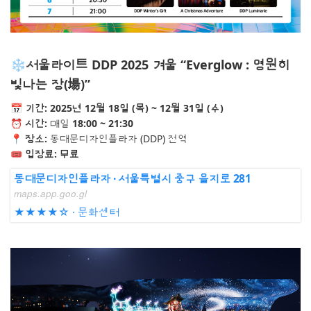
❄️서울라이트 DDP 2025 겨울
“Everglow : 영원히
빛나는 장(場)”
📅
기간: 2025년 12월 18일 (목) ~ 12월 31일 (수)
⏰ 시간:
매일
18:00 ~ 21:30
📍 장소:
동대문디자인플라자 (DDP) 전역
🎟️ 입장료:
무료
동대문디자인플라자 · 서울특별시 중구 을지로 281
maps.app.goo.gl
★★★★☆ · 문화센터