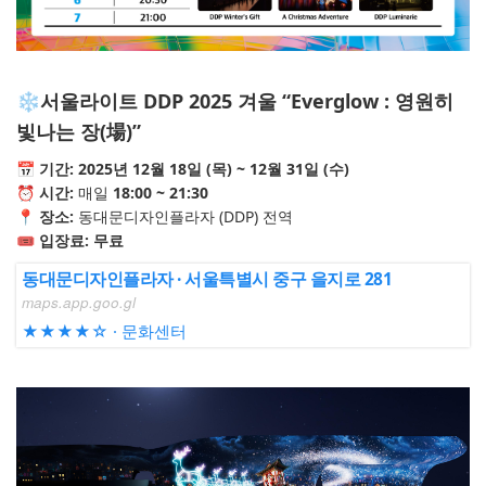
❄️서울라이트 DDP 2025 겨울
“Everglow : 영원히
빛나는 장(場)”
📅
기간: 2025년 12월 18일 (목) ~ 12월 31일 (수)
⏰ 시간:
매일
18:00 ~ 21:30
📍 장소:
동대문디자인플라자 (DDP) 전역
🎟️ 입장료:
무료
동대문디자인플라자 · 서울특별시 중구 을지로 281
maps.app.goo.gl
★★★★☆ · 문화센터