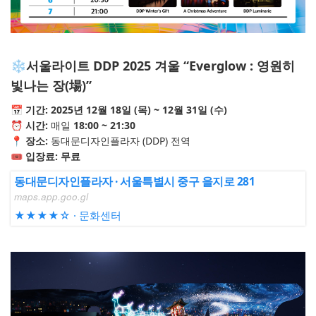
❄️서울라이트 DDP 2025 겨울
“Everglow : 영원히
빛나는 장(場)”
📅
기간: 2025년 12월 18일 (목) ~ 12월 31일 (수)
⏰ 시간:
매일
18:00 ~ 21:30
📍 장소:
동대문디자인플라자 (DDP) 전역
🎟️ 입장료:
무료
동대문디자인플라자 · 서울특별시 중구 을지로 281
maps.app.goo.gl
★★★★☆ · 문화센터