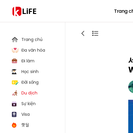
LiFE
Trang c
Trang chủ
Đa văn hóa
서
Đi làm
W
Học sinh
Đời sống
Du dịch
Sự kiện
Visa
핫딜