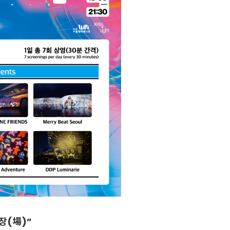
 장(場)”