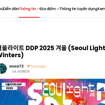
hủ
Diễn đàn
Thông tin
Địa điểm
Thông tin tuyển dụng
Xem
울라이트 DDP 2025 겨울 (Seoul Light
inters)
assa72
Message
ĐÃ XEM
1806