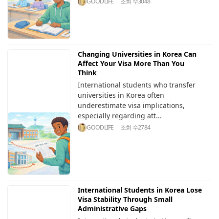
GOODLIFE
조회 수
3048
Changing Universities in Korea Can
Affect Your Visa More Than You
Think
International students who transfer
universities in Korea often
underestimate visa implications,
especially regarding att...
GOODLIFE
조회 수
2784
International Students in Korea Lose
Visa Stability Through Small
Administrative Gaps