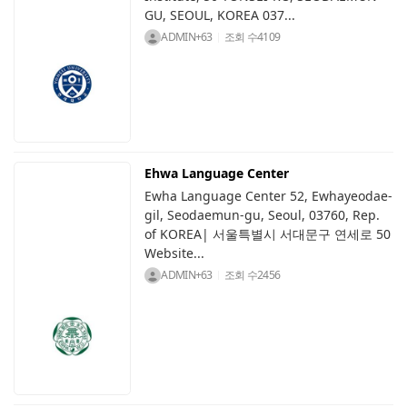
GU, SEOUL, KOREA 037...
ADMIN+63
조회 수
4109
Ehwa Language Center
Ewha Language Center 52, Ewhayeodae-
gil, Seodaemun-gu, Seoul, 03760, Rep.
of KOREA| 서울특별시 서대문구 연세로 50
Website...
ADMIN+63
조회 수
2456