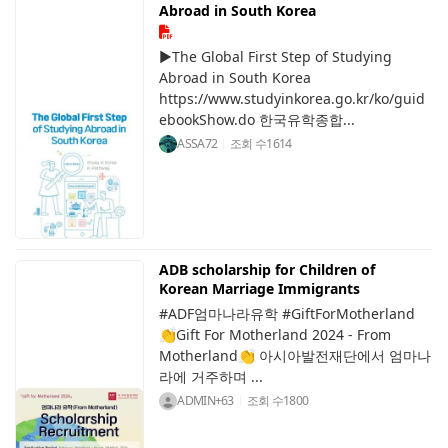
Abroad in South Korea
▶The Global First Step of Studying
Abroad in South Korea
https://www.studyinkorea.go.kr/ko/guid
ebookShow.do 한국유학종합...
ASSA72
조회 수
1614
ADB scholarship for Children of
Korean Marriage Immigrants
#ADF엄마나라유학 #GiftForMotherland
👏Gift For Motherland 2024 - From
Motherland👏 아시아발전재단에서 엄마나
라에 거주하며 ...
ADMIN+63
조회 수
1800