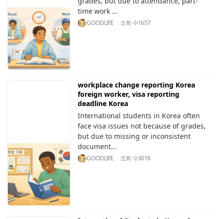
grades, but due to attendance, part-
time work ...
GOODLIFE
조회 수
1657
workplace change reporting Korea
foreign worker, visa reporting
deadline Korea
International students in Korea often
face visa issues not because of grades,
but due to missing or inconsistent
document...
GOODLIFE
조회 수
3018