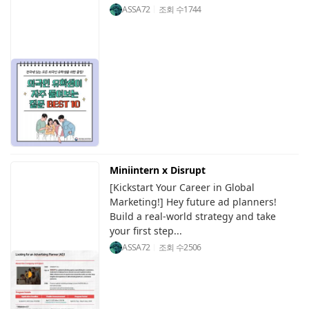
ASSA72
조회 수
1744
Miniintern x Disrupt
[Kickstart Your Career in Global
Marketing!] Hey future ad planners!
Build a real-world strategy and take
your first step...
ASSA72
조회 수
2506