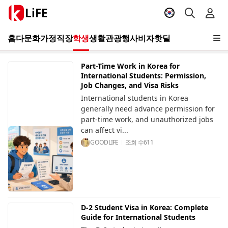
LiFE
홈
다문화가정
직장
학생
생활
관광
행사
비자
핫딜
Part-Time Work in Korea for
International Students: Permission,
Job Changes, and Visa Risks
International students in Korea
generally need advance permission for
part-time work, and unauthorized jobs
can affect vi...
GOODLIFE
조회 수
611
D-2 Student Visa in Korea: Complete
Guide for International Students