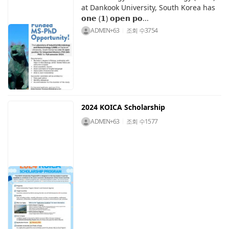
at Dankook University, South Korea has
𝗼𝗻𝗲 (𝟭) 𝗼𝗽𝗲𝗻 𝗽𝗼...
ADMIN+63
조회 수
3754
2024 KOICA Scholarship
ADMIN+63
조회 수
1577