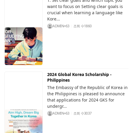
1. Set clear goals and which topic you
want to focus on Setting clear goals is
crucial when learning a language like
Kore...
ADMIN+63
조회 수
1860
2024 Global Korea Scholarship -
Philippines
The Embassy of the Republic of Korea in
the Philippines is pleased to announce
that applications for 2024 GKS for
undergr...
ADMIN+63
조회 수
3037