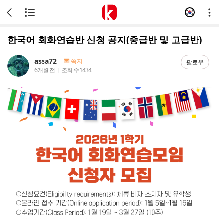
한국어 회화연습반 신청 공지(중급반 및 고급반)
assa72
쪽지
팔로우
6개월 전
조회 수
1434