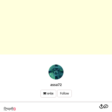
assa72
Follow
सन्देश
टिप्पणी
0