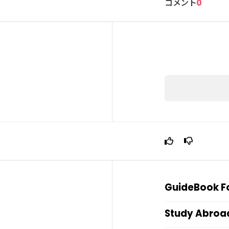
コメント
0
GuideBook For
Study Abroa