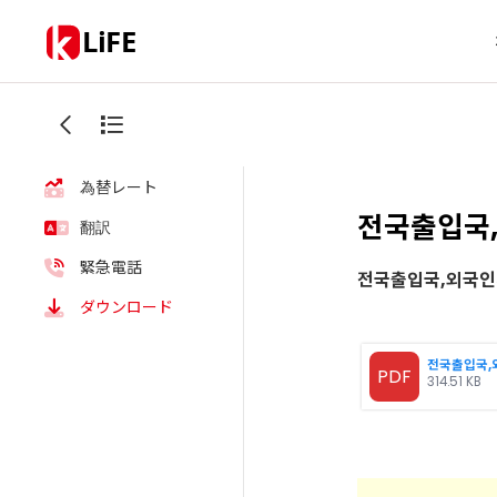
LiFE
天気
為替レート
전국출입국
翻訳
緊急電話
전국출입국,외국인
ダウンロード
PDF
314.51 KB