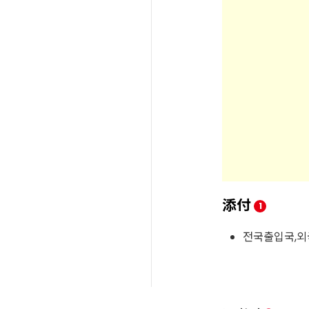
添付
1
전국출입국,외