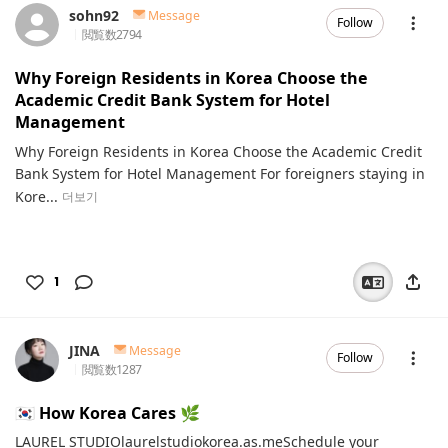
sohn92
Message
Follow
閲覧数
2794
Why Foreign Residents in Korea Choose the
Academic Credit Bank System for Hotel
Management
Why Foreign Residents in Korea Choose the Academic Credit
Bank System for Hotel Management For foreigners staying in
Kore...
더보기
1
JINA
Message
Follow
閲覧数
1287
🇰🇷 How Korea Cares 🌿
LAUREL STUDIOlaurelstudiokorea.as.meSchedule your