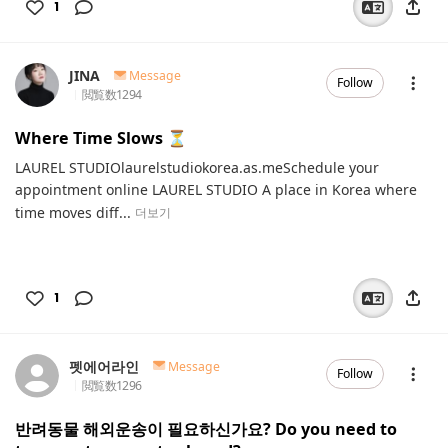
1
JINA
Message
Follow
閲覧数
1294
Where Time Slows ⏳️
LAUREL STUDIOlaurelstudiokorea.as.meSchedule your
appointment online LAUREL STUDIO A place in Korea where
time moves diff...
더보기
1
펫에어라인
Message
Follow
閲覧数
1296
반려동물 해외운송이 필요하신가요? Do you need to