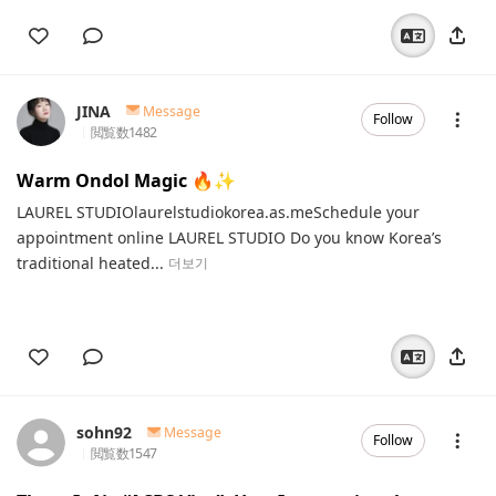
JINA
Message
Follow
閲覧数
1482
Warm Ondol Magic 🔥✨️
LAUREL STUDIOlaurelstudiokorea.as.meSchedule your
appointment online LAUREL STUDIO Do you know Korea’s
traditional heated...
더보기
sohn92
Message
Follow
閲覧数
1547