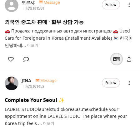
토르샤
Message
Follow
閲覧数
1501
외국인 중고차 판매 · 할부 상담 가능
🚗 Продажа подержанных авто для иностранцев 🚗 Used
Cars for Foreigners in Korea (Installment Available) 🇰🇷 한국어
안녕하세...
더보기
JINA
Message
Follow
閲覧数
1453
Complete Your Seoul ✨️
LAUREL STUDIOlaurelstudiokorea.as.meSchedule your
appointment online LAUREL STUDIO The place where your
Korea trip feels ...
더보기