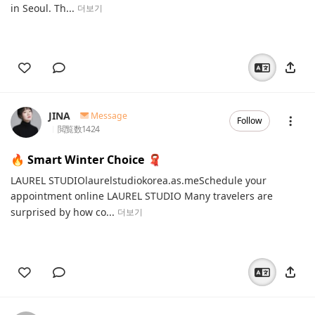
in Seoul. Th...
더보기
JINA
Message
Follow
閲覧数
1424
🔥 Smart Winter Choice 🧣
LAUREL STUDIOlaurelstudiokorea.as.meSchedule your
appointment online LAUREL STUDIO Many travelers are
surprised by how co...
더보기