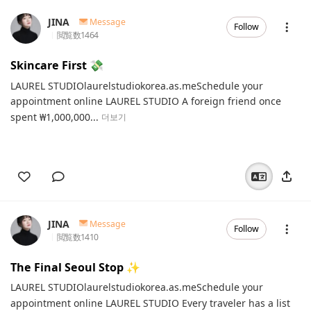
JINA
Message
Follow
閲覧数
1464
Skincare First 💸
LAUREL STUDIOlaurelstudiokorea.as.meSchedule your
appointment online LAUREL STUDIO A foreign friend once
spent ₩1,000,000...
더보기
JINA
Message
Follow
閲覧数
1410
The Final Seoul Stop ✨️
LAUREL STUDIOlaurelstudiokorea.as.meSchedule your
appointment online LAUREL STUDIO Every traveler has a list