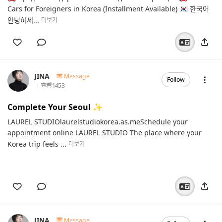
Cars for Foreigners in Korea (Installment Available) 🇰🇷 한국어
안녕하세...
더보기
JINA
Message
Follow
查看
1453
Complete Your Seoul ✨️
LAUREL STUDIOlaurelstudiokorea.as.meSchedule your
appointment online LAUREL STUDIO The place where your
Korea trip feels ...
더보기
JINA
Message