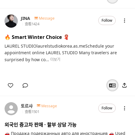
JINA
Message
Follow
查看
1424
🔥 Smart Winter Choice 🧣
LAUREL STUDIOlaurelstudiokorea.as.meSchedule your
appointment online LAUREL STUDIO Many travelers are
surprised by how co...
더보기
토르샤
Message
Follow
查看
1501
외국인 중고차 판매 · 할부 상담 가능
🚗 Продажа подержанных авто для иностранцев 🚗 Used