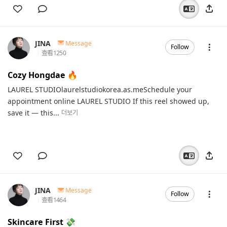
JINA
Message
Follow
查看
1250
Cozy Hongdae 🔥
LAUREL STUDIOlaurelstudiokorea.as.meSchedule your
appointment online LAUREL STUDIO If this reel showed up,
save it — this...
더보기
JINA
Message
Follow
查看
1464
Skincare First 💸