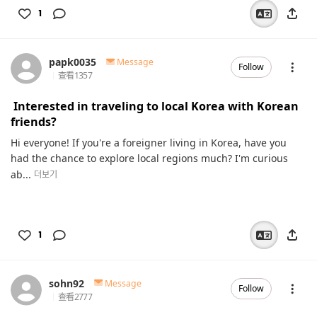
1
papk0035
Message
Follow
查看
1357
Interested in traveling to local Korea with Korean
friends?
Hi everyone! If you're a foreigner living in Korea, have you
had the chance to explore local regions much? I'm curious
ab...
더보기
1
sohn92
Message
Follow
查看
2777