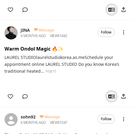
JINA
Message
Follow
6 MONTHS AGO
VIEWS
1482
Warm Ondol Magic 🔥✨️
LAUREL STUDIOlaurelstudiokorea.as.meSchedule your
appointment online LAUREL STUDIO Do you know Korea’s
traditional heated...
더보기
sohn92
Message
Follow
6 MONTHS AGO
VIEWS
1547