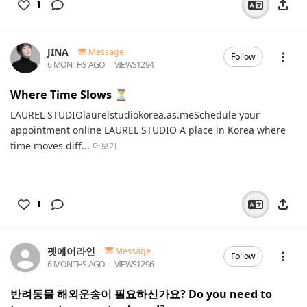
1
JINA
Message
Follow
6 MONTHS AGO
VIEWS
1294
Where Time Slows ⏳️
LAUREL STUDIOlaurelstudiokorea.as.meSchedule your
appointment online LAUREL STUDIO A place in Korea where
time moves diff...
더보기
1
펫에어라인
Message
Follow
6 MONTHS AGO
VIEWS
1296
반려동물 해외운송이 필요하신가요? Do you need to