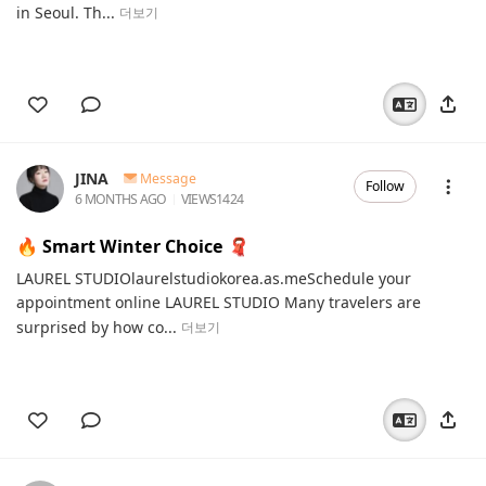
in Seoul. Th...
더보기
JINA
Message
Follow
6 MONTHS AGO
VIEWS
1424
🔥 Smart Winter Choice 🧣
LAUREL STUDIOlaurelstudiokorea.as.meSchedule your
appointment online LAUREL STUDIO Many travelers are
surprised by how co...
더보기