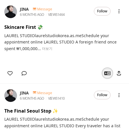
JINA
Message
Follow
6 MONTHS AGO
VIEWS
1464
Skincare First 💸
LAUREL STUDIOlaurelstudiokorea.as.meSchedule your
appointment online LAUREL STUDIO A foreign friend once
spent ₩1,000,000...
더보기
JINA
Message
Follow
6 MONTHS AGO
VIEWS
1410
The Final Seoul Stop ✨️
LAUREL STUDIOlaurelstudiokorea.as.meSchedule your
appointment online LAUREL STUDIO Every traveler has a list