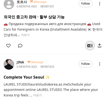
토르샤
Message
Follow
6 MONTHS AGO
VIEWS
1501
외국인 중고차 판매 · 할부 상담 가능
🚗 Продажа подержанных авто для иностранцев 🚗 Used
Cars for Foreigners in Korea (Installment Available) 🇰🇷 한국어
안녕하세...
더보기
JINA
Message
Follow
6 MONTHS AGO
VIEWS
1453
Complete Your Seoul ✨️
LAUREL STUDIOlaurelstudiokorea.as.meSchedule your
appointment online LAUREL STUDIO The place where your
Korea trip feels ...
더보기