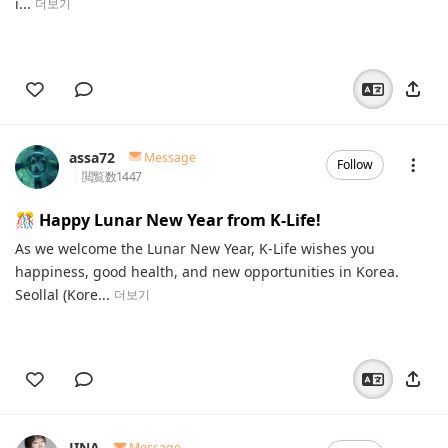
i...
더보기
assa72
Message
Follow
閲覧数
1447
🎊 Happy Lunar New Year from K-Life!
As we welcome the Lunar New Year, K-Life wishes you
happiness, good health, and new opportunities in Korea.
Seollal (Kore...
더보기
JINA
Message