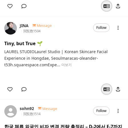
JINA
Message
Follow
閲覧数
1504
Tiny, but True 🌱
LAUREL STUDIOLaurel Studio | Korean Skincare Facial
Experience in Hongdae, Seoulmaracas-oleander-
t53h.squarespace.comExpe...
더보기
sohn92
Message
Follow
閲覧数
1514
한국 체류 외국인 비자 변경 전략 총정리 – D-2에서 E-7까지