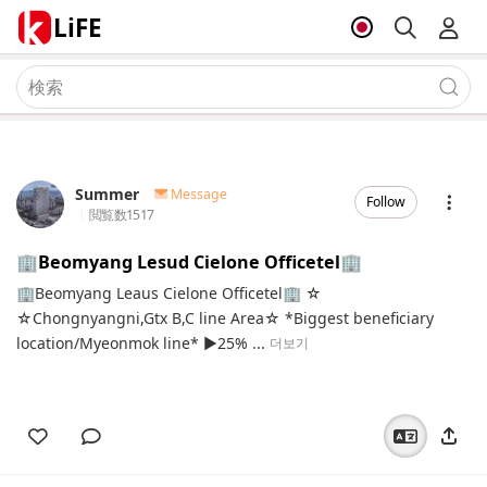
LiFE
Summer
Message
Follow
閲覧数
1517
🏢Beomyang Lesud Cielone Officetel🏢
🏢Beomyang Leaus Cielone Officetel🏢 ☆
☆Chongnyangni,Gtx B,C line Area☆ *Biggest beneficiary
location/Myeonmok line* ▶️25% ...
더보기