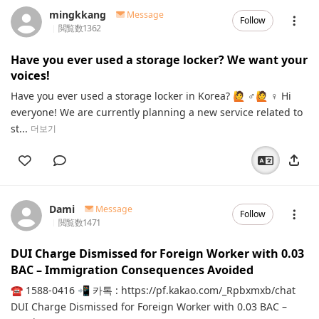
mingkkang
Message
Follow
閲覧数
1362
Have you ever used a storage locker? We want your
voices!
Have you ever used a storage locker in Korea? 🙋 ♂️🙋 ♀️ Hi
everyone! We are currently planning a new service related to
st...
더보기
Dami
Message
Follow
閲覧数
1471
DUI Charge Dismissed for Foreign Worker with 0.03
BAC – Immigration Consequences Avoided
☎️ 1588-0416 📲 카톡 : https://pf.kakao.com/_Rpbxmxb/chat
DUI Charge Dismissed for Foreign Worker with 0.03 BAC –