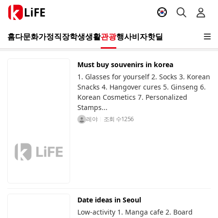
LiFE
홈
다문화가정
직장
학생
생활
관광
행사
비자
핫딜
Must buy souvenirs in korea
1. Glasses for yourself 2. Socks 3. Korean
Snacks 4. Hangover cures 5. Ginseng 6.
Korean Cosmetics 7. Personalized
Stamps...
레야
조회 수
1256
Date ideas in Seoul
Low-activity 1. Manga cafe 2. Board