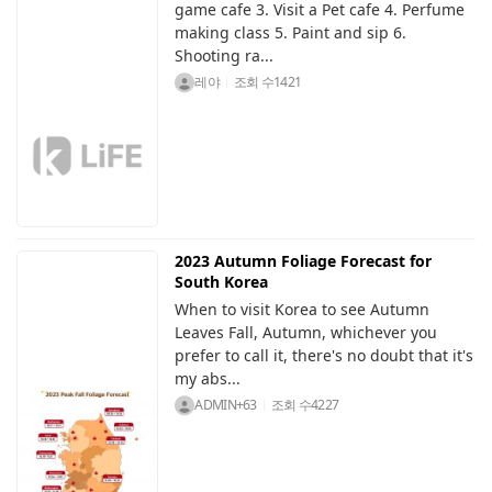
game cafe 3. Visit a Pet cafe 4. Perfume
making class 5. Paint and sip 6.
Shooting ra...
레야
조회 수
1421
2023 Autumn Foliage Forecast for
South Korea
When to visit Korea to see Autumn
Leaves Fall, Autumn, whichever you
prefer to call it, there's no doubt that it's
my abs...
ADMIN+63
조회 수
4227