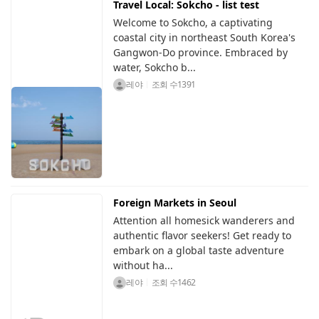
Travel Local: Sokcho - list test
Welcome to Sokcho, a captivating
coastal city in northeast South Korea's
Gangwon-Do province. Embraced by
water, Sokcho b...
레야
조회 수
1391
Foreign Markets in Seoul
Attention all homesick wanderers and
authentic flavor seekers! Get ready to
embark on a global taste adventure
without ha...
레야
조회 수
1462