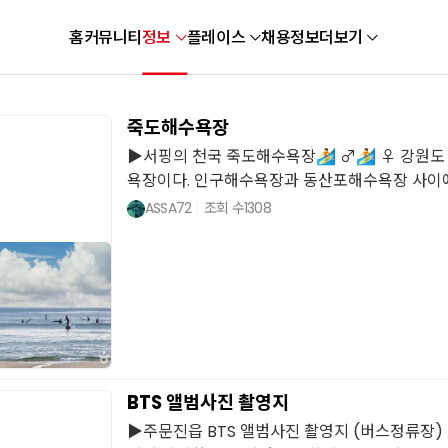
홈
커뮤니티
정보
플레이스
채용정보
더보기
죽도해수욕장
▶서핑의 천국 죽도해수욕장🏄 ♂️🏄 ♀️ 강원
욕장이다. 인구해수욕장과 동산포해수욕장 사이에 .
ASSA72
조회 수
1308
BTS 앨범사진 촬영지
▶주문진읍 BTS 앨범사진 촬영지 (버스정류장) 