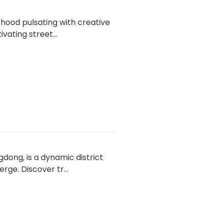
ood pulsating with creative
vating street...
ng, is a dynamic district
rge. Discover tr...