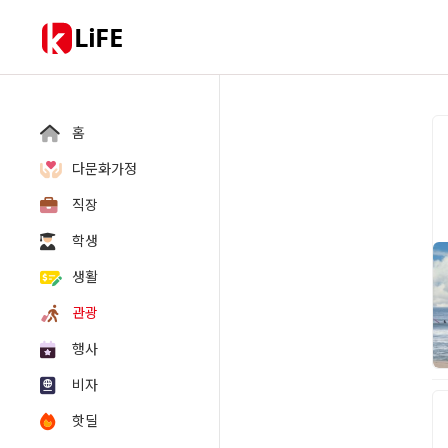
LiFE
홈
다문화가정
직장
학생
생활
관광
행사
비자
핫딜