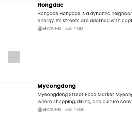
Hongdae
Hongdae Hongdae is a dynamic neighborh
energy. Its streets are adorned with capti
ADMIN+63
조회 수
1313
Myeongdong
Myeongdong Street Food Market Myeongdo
where shopping, dining, and culture conve
ADMIN+63
조회 수
1336