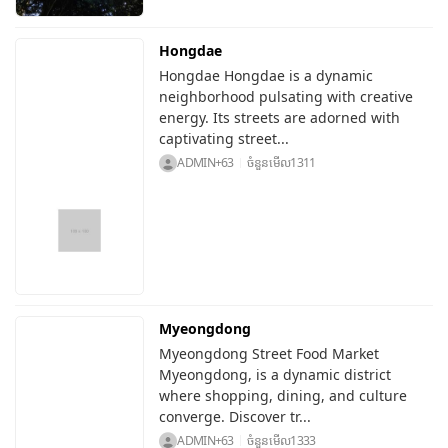
Hongdae
Hongdae Hongdae is a dynamic
neighborhood pulsating with creative
energy. Its streets are adorned with
captivating street...
ADMIN+63
ចំនួនមើល
1311
Myeongdong
Myeongdong Street Food Market
Myeongdong, is a dynamic district
where shopping, dining, and culture
converge. Discover tr...
ADMIN+63
ចំនួនមើល
1333