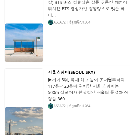
장) BTS 버스 정류장은 강릉 주문진 해변에
위치한 BTS 앨범재킷 촬영장소로 많은 국
내...
ASSA72
ចំនួនមើល
1364
서울스카이(SEOUL SKY)
▶세계 5위, 국내 최고 높이 롯데월드타워
117층~123층에 위치한 서울 스카이는
500m 상공에서 환상적인 서울의 풍경과 야
경을 360...
ASSA72
ចំនួនមើល
1264