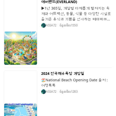
애버랜드(EVERLAND)
▶1년 365일, 계절별 다채롭게 펼쳐지는 축
제와 어트랙션, 동물, 식물 등 다양한 시설로
즐거운 휴식과 기쁨을 선사하는 테마파크...
ASSA72
ចំនួនមើល
1550
2024 전국해수욕장 개장일
🏖️National Beach Opening Date 출처 :
여행톡톡
ASSA72
ចំនួនមើល
1283