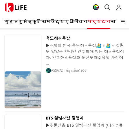
LiFE
गृह
बहुसंस्कृति
काम
विद्यार्थी
जीवन
पर्यटन
कार्यक
죽도해수욕장
▶서핑의 천국 죽도해수욕장🏄 ♂️🏄 ♀️ 강원
도 양양군 현남면 인구리에 있는 해수욕장이
다. 인구해수욕장과 동산포해수욕장 사이에
...
ASSA72
ចំនួនមើល
1306
BTS 앨범사진 촬영지
▶주문진읍 BTS 앨범사진 촬영지 (버스정류