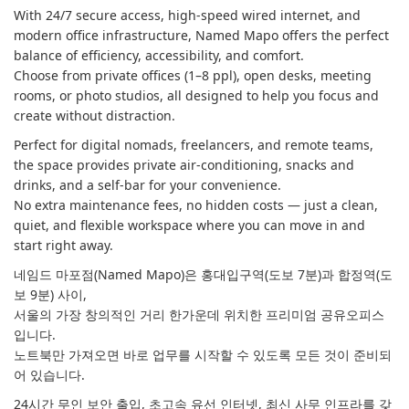
With 24/7 secure access, high-speed wired internet, and
modern office infrastructure, Named Mapo offers the perfect
balance of efficiency, accessibility, and comfort.
Choose from private offices (1–8 ppl), open desks, meeting
rooms, or photo studios, all designed to help you focus and
create without distraction.
Perfect for digital nomads, freelancers, and remote teams,
the space provides private air-conditioning, snacks and
drinks, and a self-bar for your convenience.
No extra maintenance fees, no hidden costs — just a clean,
quiet, and flexible workspace where you can move in and
start right away.
네임드 마포점(Named Mapo)은 홍대입구역(도보 7분)과 합정역(도
보 9분) 사이,
서울의 가장 창의적인 거리 한가운데 위치한 프리미엄 공유오피스
입니다.
노트북만 가져오면 바로 업무를 시작할 수 있도록 모든 것이 준비되
어 있습니다.
24시간 무인 보안 출입, 초고속 유선 인터넷, 최신 사무 인프라를 갖