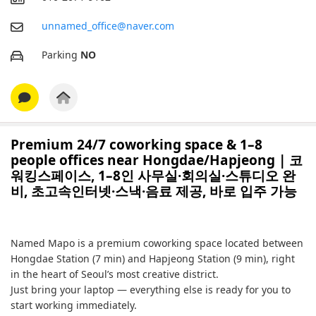
unnamed_office@naver.com
Parking
NO
Premium 24/7 coworking space & 1–8
people offices near Hongdae/Hapjeong | 코
워킹스페이스, 1–8인 사무실·회의실·스튜디오 완
비, 초고속인터넷·스낵·음료 제공, 바로 입주 가능
Named Mapo is a premium coworking space located between
Hongdae Station (7 min) and Hapjeong Station (9 min), right
in the heart of Seoul’s most creative district.
Just bring your laptop — everything else is ready for you to
start working immediately.