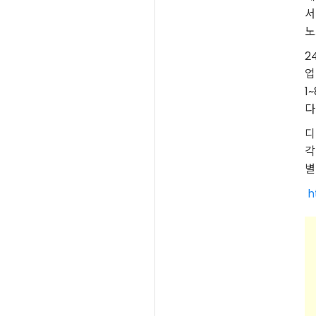
서
노
2
업
1
다
디
각
별
h