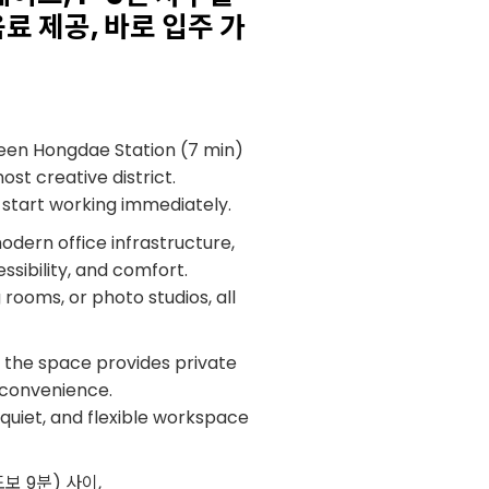
료 제공, 바로 입주 가
en Hongdae Station (7 min)
ost creative district.
o start working immediately.
dern office infrastructure,
sibility, and comfort.
rooms, or photo studios, all
, the space provides private
r convenience.
quiet, and flexible workspace
보 9분) 사이,