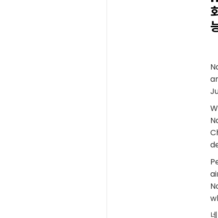
N
an
Ju
Wi
Na
Ch
de
P
ai
No
w
네