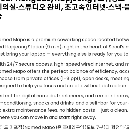
회의실·스튜디오 완비, 초고속인터넷·스낵·음
능
amed Mapo is a premium coworking space located betwe
d Hapjeong Station (9 min), right in the heart of Seoul’s m
st bring your laptop — everything else is ready for you t
th 24/7 secure access, high-speed wired internet, and mo
med Mapo offers the perfect balance of efficiency, acces
oose from private offices (1–8 ppl), open desks, meeting 
signed to help you focus and create without distraction.
erfect for digital nomads, freelancers, and remote teams
r-conditioning, snacks and drinks, and a self-bar for you
 extra maintenance fees, no hidden costs — just a clean, 
here you can move in and start right away.
임드 마포점(Named Mapo)은 홍대입구역(도보 7분)과 합정역(도