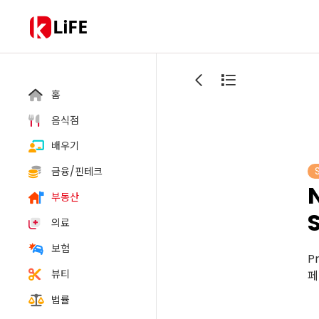
LiFE
홈
음식점
배우기
금융/핀테크
부동산
의료
보험
P
뷰티
페
법률