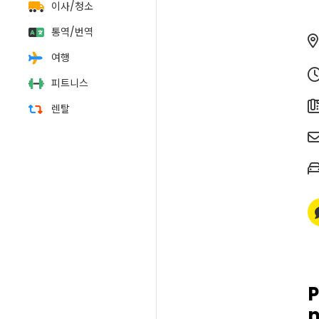
이사/청소
통역/번역
여행
피트니스
렌탈
P