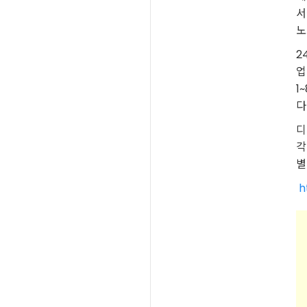
서
노
2
업
1
다
디
각
별
h