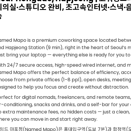
회의실·스튜디오 완비, 초고속인터넷·스낵·음
능
amed Mapo is a premium coworking space located betwe
d Hapjeong Station (9 min), right in the heart of Seoul’s m
st bring your laptop — everything else is ready for you t
th 24/7 secure access, high-speed wired internet, and mo
med Mapo offers the perfect balance of efficiency, acces
oose from private offices (1–8 ppl), open desks, meeting 
signed to help you focus and create without distraction.
erfect for digital nomads, freelancers, and remote teams
r-conditioning, snacks and drinks, and a self-bar for you
 extra maintenance fees, no hidden costs — just a clean, 
here you can move in and start right away.
임드 마포점(Named Mapo)은 홍대입구역(도보 7분)과 합정역(도