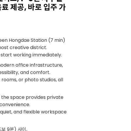
료 제공, 바로 입주 가
en Hongdae Station (7 min)
ost creative district.
o start working immediately.
dern office infrastructure,
sibility, and comfort.
rooms, or photo studios, all
, the space provides private
r convenience.
quiet, and flexible workspace
보 9분) 사이,