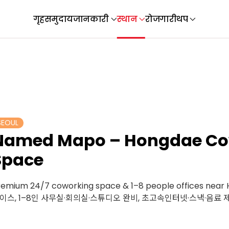
गृह
समुदाय
जानकारी
स्थान
रोजगारी
थप
SEOUL
Named Mapo – Hongdae Co
Space
remium 24/7 coworking space & 1–8 people offices ne
이스, 1–8인 사무실·회의실·스튜디오 완비, 초고속인터넷·스낵·음료 제