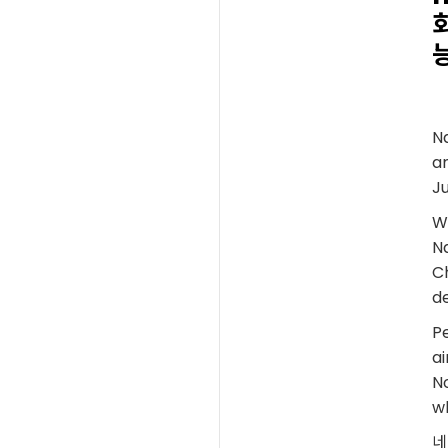
N
an
Ju
Wi
Na
Ch
de
P
ai
No
w
네