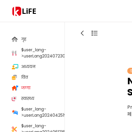
LiFE
गृह
$user_lang-
>userLang20240723033805006
अध्ययन
वित्त
जग्गा
स्वास्थ्य
P
$user_lang-
페
>userLang20240425190054095
$user_lang-
>userLang20240612165147048