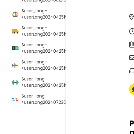
$user_lang-
>userLang20240425190106017
$user_lang-
>userLang20240425190114089
$user_lang-
>userLang20240425190125052
$user_lang-
>userLang20240425190145009
$user_lang-
>userLang20240425190152000
$user_lang-
>userLang20240723033754039
P