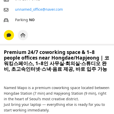
unnamed_office@naver.com
Parking
NO
Premium 24/7 coworking space & 1–8
people offices near Hongdae/Hapjeong | 코
워킹스페이스, 1–8인 사무실·회의실·스튜디오 완
비, 초고속인터넷·스낵·음료 제공, 바로 입주 가능
Named Mapo is a premium coworking space located between
Hongdae Station (7 min) and Hapjeong Station (9 min), right
in the heart of Seoul’s most creative district.
Just bring your laptop — everything else is ready for you to
start working immediately.