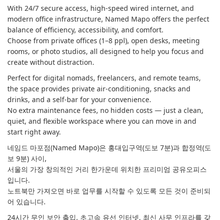
With 24/7 secure access, high-speed wired internet, and
modern office infrastructure, Named Mapo offers the perfect
balance of efficiency, accessibility, and comfort.
Choose from private offices (1–8 ppl), open desks, meeting
rooms, or photo studios, all designed to help you focus and
create without distraction.
Perfect for digital nomads, freelancers, and remote teams,
the space provides private air-conditioning, snacks and
drinks, and a self-bar for your convenience.
No extra maintenance fees, no hidden costs — just a clean,
quiet, and flexible workspace where you can move in and
start right away.
네임드 마포점(Named Mapo)은 홍대입구역(도보 7분)과 합정역(도
보 9분) 사이,
서울의 가장 창의적인 거리 한가운데 위치한 프리미엄 공유오피스
입니다.
노트북만 가져오면 바로 업무를 시작할 수 있도록 모든 것이 준비되
어 있습니다.
24시간 무인 보안 출입, 초고속 유선 인터넷, 최신 사무 인프라를 갖