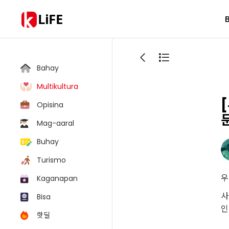
LiFE
Bahay
Multikultura
Opisina
Mag-aaral
Buhay
Turismo
우
Kaganapan
사
Bisa
인
핫딜