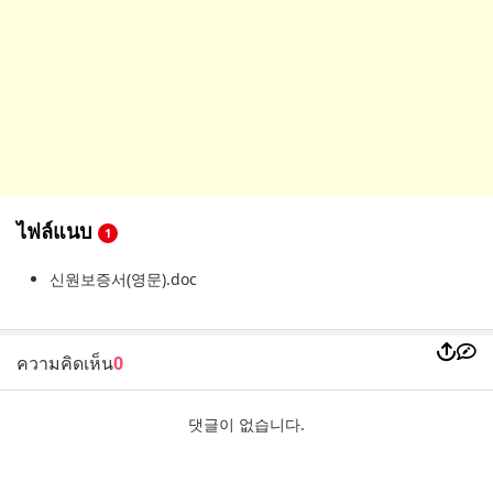
ไฟล์แนบ
1
신원보증서(영문).doc
ความคิดเห็น
0
댓글이 없습니다.