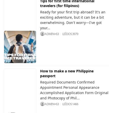
Tips for first time international
travelers (for filipinos)
Ready for your first trip abroad? It's an
exciting adventure, but it can be a bit
overwhelming. Don't worry—I've got
your...
ADMIN+63
LEÍDOS
3979
How to make a new Philippine
passport
Required Documents Confirmed
Appointment Personal Appearance
Accomplished Application Form Original
and Photocopy of Phil...
ADMIN+63
LEÍDOS
1466