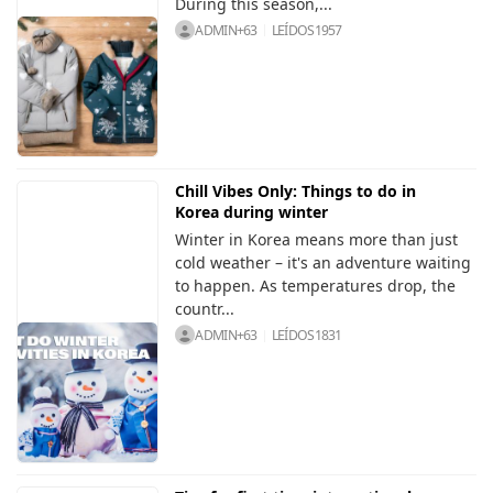
During this season,...
ADMIN+63
LEÍDOS
1957
Chill Vibes Only: Things to do in
Korea during winter
Winter in Korea means more than just
cold weather – it's an adventure waiting
to happen. As temperatures drop, the
countr...
ADMIN+63
LEÍDOS
1831