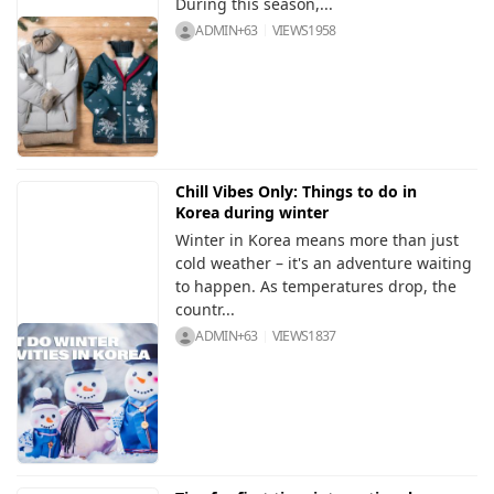
During this season,...
ADMIN+63
VIEWS
1958
Chill Vibes Only: Things to do in
Korea during winter
Winter in Korea means more than just
cold weather – it's an adventure waiting
to happen. As temperatures drop, the
countr...
ADMIN+63
VIEWS
1837