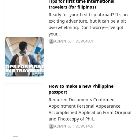
Tips for first time international
travelers (for filipinos)
Ready for your first trip abroad? It's an
exciting adventure, but it can be a bit
overwhelming. Don't worry—I've got
your...
ADMIN+63
VIEWS
4001
How to make a new Philippine
passport
Required Documents Confirmed
Appointment Personal Appearance
Accomplished Application Form Original
and Photocopy of Phil...
ADMIN+63
VIEWS
1469