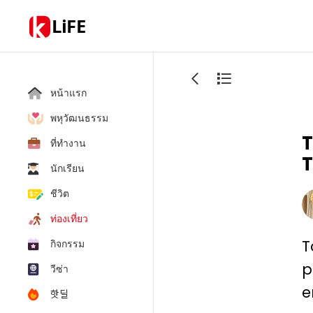
LiFE
หน้าแรก
พหุวัฒนธรรม
T
ที่ทำงาน
T
นักเรียน
ชีวิต
ท่องเที่ยว
T
กิจกรรม
p
วีซ่า
e
핫딜