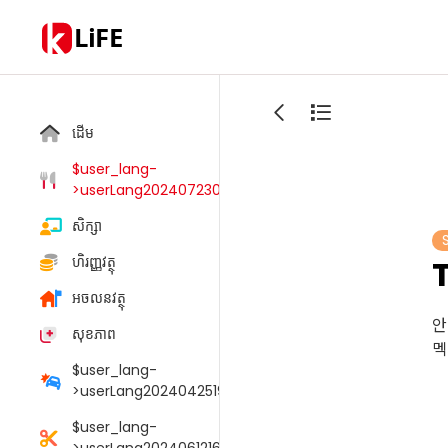
LiFE
ដើម
$user_lang-
>userLang20240723033805006
សិក្សា
ហិរញ្ញវត្ថុ
អចលនវត្ថុ
안
សុខភាព
멕
$user_lang-
>userLang20240425190054095
$user_lang-
>userLang20240612165147048