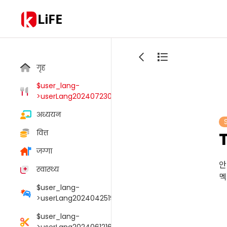
LiFE
गृह
$user_lang-
>userLang20240723033805006
अध्ययन
वित्त
जग्गा
안
स्वास्थ्य
멕
$user_lang-
>userLang20240425190054095
$user_lang-
>userLang20240612165147048