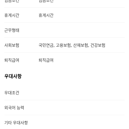
임금조건
임금조건
휴게시간
휴게시간
근무형태
사회보험
국민연금, 고용보험, 산재보험, 건강보험
퇴직급여
퇴직급여
우대사항
우대조건
외국어 능력
기타 우대사항