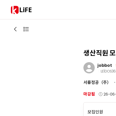
LiFE
생산직원 모
jobbot
LEÍDOS
36
서륭정공（주）
마감됨
26-06
모집인원