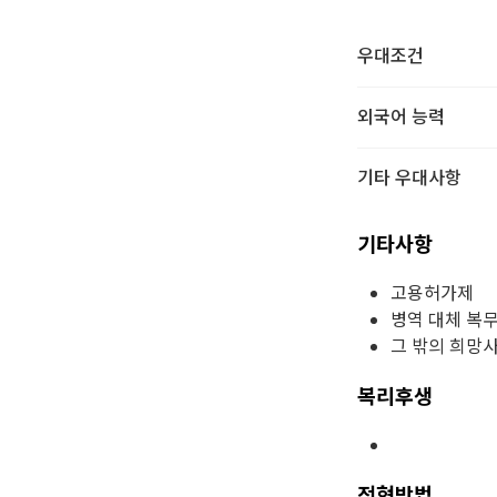
우대조건
외국어 능력
기타 우대사항
기타사항
고용허가제
병역 대체 복
그 밖의 희망
복리후생
전형방법