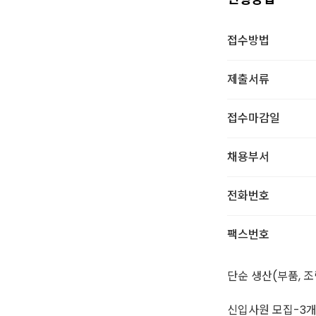
접수방법
제출서류
접수마감일
채용부서
전화번호
팩스번호
단순 생산(부품, 조
신입사원 모집-3