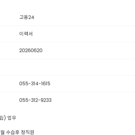
고용24
이력서
20260620
055-314-1615
055-312-9233
립) 업무
개월 수습후 정직원