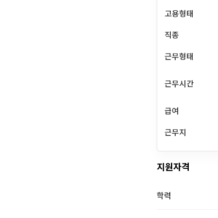
고용형태
직종
근무형태
근무시간
급여
근무지
지원자격
학력