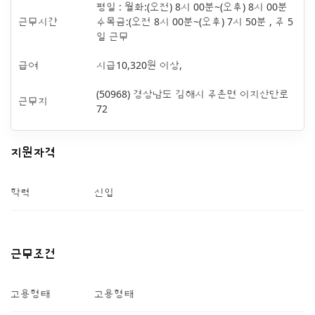
평일 : 월화:(오전) 8시 00분~(오후) 8시 00분
근무시간
수목금:(오전 8시 00분~(오후) 7시 50분 , 주 5
일 근무
급여
시급10,320원 이상,
(50968) 경상남도 김해시 주촌면 이지산단로
근무지
72
지원자격
학력
신입
근무조건
고용형태
고용형태