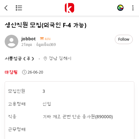
생산직원 모집(외국인 F-4 가능)
jobbot
សារ
Follow
2 ខែមុន
ចំនួនមើល
369
경남 김해시
서륭정공（주）
마감됨
26-06-20
모집인원
3
고용형태
신입
직종
기타 제조 관련 단순 종사원(890000)
근무형태