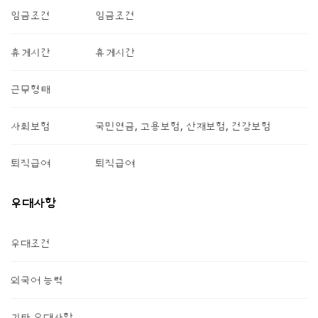
임금조건
임금조건
휴게시간
휴게시간
근무형태
사회보험
국민연금, 고용보험, 산재보험, 건강보험
퇴직급여
퇴직급여
우대사항
우대조건
외국어 능력
기타 우대사항