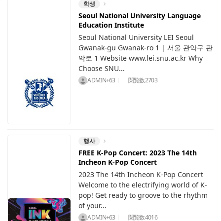
학생
Seoul National University Language
Education Institute
Seoul National University LEI Seoul
Gwanak-gu Gwanak-ro 1 | 서울 관악구 관
악로 1 Website www.lei.snu.ac.kr Why
Choose SNU...
ADMIN+63
閲覧数
2703
행사
FREE K-Pop Concert: 2023 The 14th
Incheon K-Pop Concert
2023 The 14th Incheon K-Pop Concert
Welcome to the electrifying world of K-
pop! Get ready to groove to the rhythm
of your...
ADMIN+63
閲覧数
4016