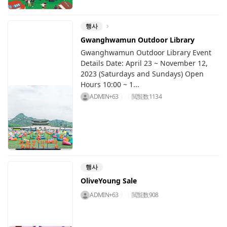
행사
Gwanghwamun Outdoor Library
Gwanghwamun Outdoor Library Event
Details Date: April 23 ~ November 12,
2023 (Saturdays and Sundays) Open
Hours 10:00 ~ 1...
ADMIN+63
閲覧数
1134
행사
OliveYoung Sale
ADMIN+63
閲覧数
908