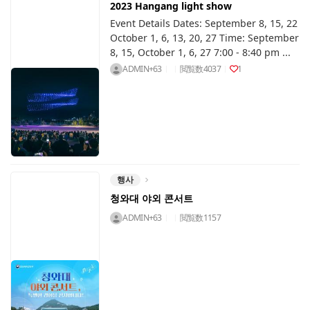
2023 Hangang light show
Event Details Dates: September 8, 15, 22
October 1, 6, 13, 20, 27 Time: September
8, 15, October 1, 6, 27 7:00 - 8:40 pm ...
ADMIN+63
閲覧数
4037
1
행사
청와대 야외 콘서트
ADMIN+63
閲覧数
1157