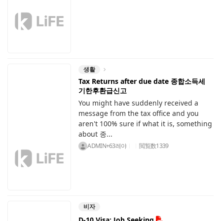
생활
Tax Returns after due date 종합소득세
기한후환급신고
You might have suddenly received a
message from the tax office and you
aren't 100% sure if what it is, something
about 종...
ADMIN+63레야
閲覧数
1339
비자
D-10 Visa: Job Seeking