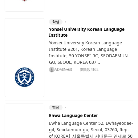
학생
Yonsei University Korean Language
Institute
Yonsei University Korean Language
Institute #201, Korean Language
Institute, 50 YONSEI-RO, SEODAEMUN-
GU, SEOUL, KOREA 037...
ADMIN+63
閲覧数
4162
학생
Ehwa Language Center
Ewha Language Center 52, Ewhayeodae-
gil, Seodaemun-gu, Seoul, 03760, Rep.
of KOREA| 서울특별시 서대문구 연세로 50