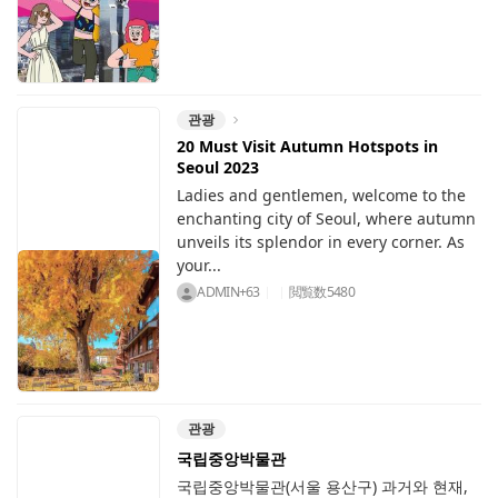
관광
20 Must Visit Autumn Hotspots in
Seoul 2023
Ladies and gentlemen, welcome to the
enchanting city of Seoul, where autumn
unveils its splendor in every corner. As
your...
ADMIN+63
閲覧数
5480
관광
국립중앙박물관
국립중앙박물관(서울 용산구) 과거와 현재,