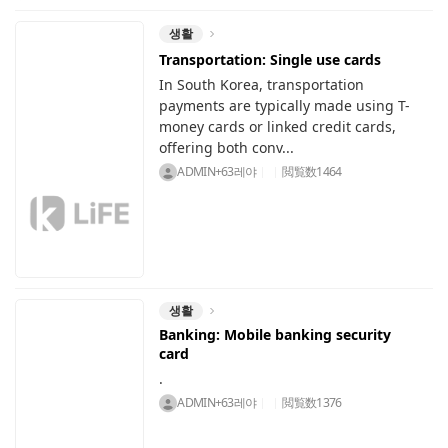
생활
Transportation: Single use cards
In South Korea, transportation
payments are typically made using T-
money cards or linked credit cards,
offering both conv...
ADMIN+63레야
閲覧数
1464
생활
Banking: Mobile banking security
card
.
ADMIN+63레야
閲覧数
1376