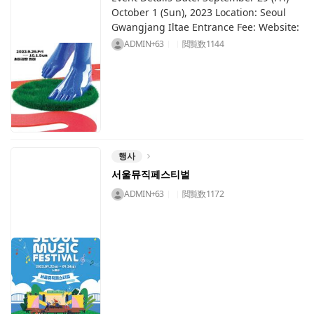
October 1 (Sun), 2023 Location: Seoul
Gwangjang Iltae Entrance Fee: Website:
ADMIN+63
閲覧数
1144
행사
서울뮤직페스티벌
ADMIN+63
閲覧数
1172