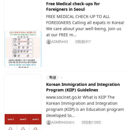
Free Medical check-ups for
Foreigners in Seoul
FREE MEDICAL CHECK-UP TO ALL
FOREIGNERS Calling all expats in Korea!
We care about your well-being. Join us
at our FREE m...
ADMIN+63
閲覧数
917
학생
Korean Immigration and Integration
Program (KIIP) Guidelines
www.socinet.go.kr What is KIIP The
Korean Immigration and Integration
program (KIIP) is an Education program
developed to...
ADMIN+63레야
閲覧数
13305