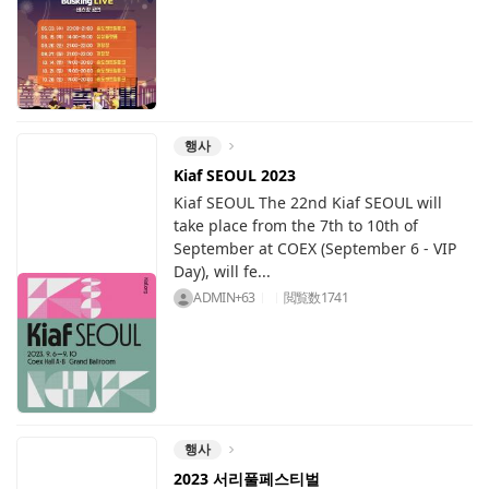
행사
Kiaf SEOUL 2023
Kiaf SEOUL The 22nd Kiaf SEOUL will
take place from the 7th to 10th of
September at COEX (September 6 - VIP
Day), will fe...
ADMIN+63
閲覧数
1741
행사
2023 서리풀페스티벌