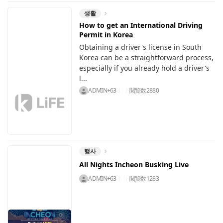
생활
How to get an International Driving
Permit in Korea
Obtaining a driver's license in South
Korea can be a straightforward process,
especially if you already hold a driver's
l...
ADMIN+63
閲覧数
2880
행사
All Nights Incheon Busking Live
ADMIN+63
閲覧数
1283