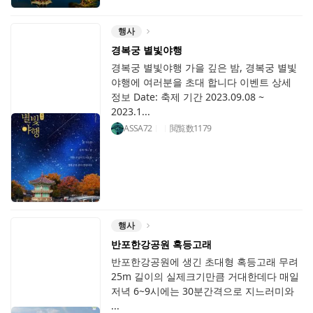
행사
경복궁 별빛야행
경복궁 별빛야행 가을 깊은 밤, 경복궁 별빛
야행에 여러분을 초대 합니다 이벤트 상세
정보 Date: 축제 기간 2023.09.08 ~
2023.1...
ASSA72
閲覧数
1179
행사
반포한강공원 혹등고래
반포한강공원에 생긴 초대형 혹등고래 무려
25m 길이의 실제크기만큼 거대한데다 매일
저녁 6~9시에는 30분간격으로 지느러미와
...