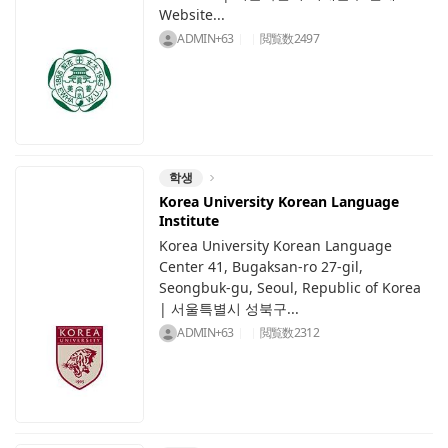
Website...
ADMIN+63
閲覧数
2497
학생
Korea University Korean Language
Institute
Korea University Korean Language
Center 41, Bugaksan-ro 27-gil,
Seongbuk-gu, Seoul, Republic of Korea
| 서울특별시 성북구...
ADMIN+63
閲覧数
2312