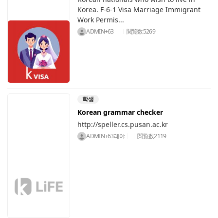
Korea. F-6-1 Visa Marriage Immigrant
Work Permis...
ADMIN+63
閲覧数
5269
학생
Korean grammar checker
http://speller.cs.pusan.ac.kr
ADMIN+63레야
閲覧数
2119