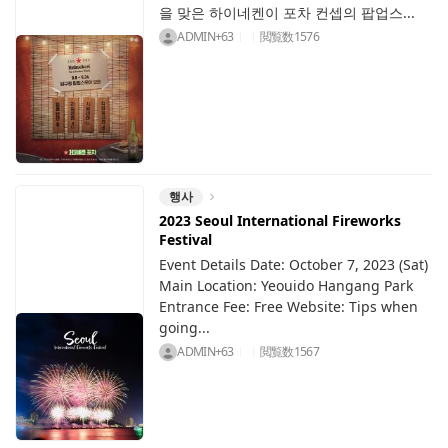
을 맞은 하이네켄이 포차 컨셉의 팝업스...
ADMIN+63
閲覧数
1576
행사
2023 Seoul International Fireworks
Festival
Event Details Date: October 7, 2023 (Sat)
Main Location: Yeouido Hangang Park
Entrance Fee: Free Website: Tips when
going...
ADMIN+63
閲覧数
1567