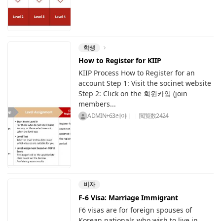
학생
How to Register for KIIP
KIIP Process How to Register for an
account Step 1: Visit the socinet website
Step 2: Click on the 회원카임 (join
members...
ADMIN+63레야
閲覧数
2424
비자
F-6 Visa: Marriage Immigrant
F6 visas are for foreign spouses of
Korean nationals who wish to live in