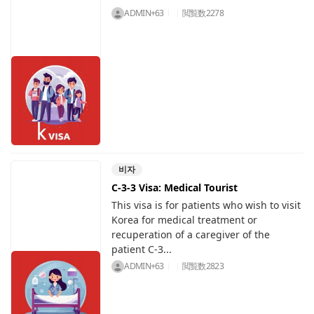
ADMIN+63
閲覧数
2278
비자
C-3-3 Visa: Medical Tourist
This visa is for patients who wish to visit
Korea for medical treatment or
recuperation of a caregiver of the
patient C-3...
ADMIN+63
閲覧数
2823