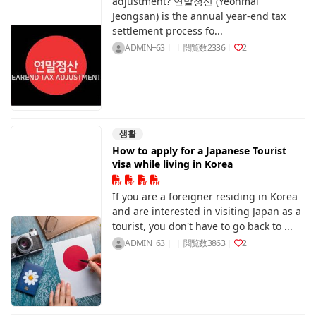
adjustment? 연말정산 (Yeonmal
Jeongsan) is the annual year-end tax
settlement process fo...
ADMIN+63
閲覧数
2336
2
생활
How to apply for a Japanese Tourist
visa while living in Korea
If you are a foreigner residing in Korea
and are interested in visiting Japan as a
tourist, you don't have to go back to ...
ADMIN+63
閲覧数
3863
2