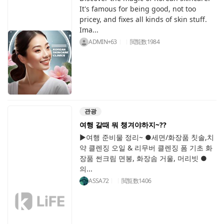
It's famous for being good, not too
pricey, and fixes all kinds of skin stuff.
Ima...
ADMIN+63
閲覧数
1984
관광
여행 갈때 뭐 챙겨야하지~??
▶여행 준비물 정리~ ●세면/화장품 칫솔,치
약 클렌징 오일 & 리무버 클렌징 폼 기초 화
장품 썬크림 면봉, 화장솜 거울, 머리빗 ●
의...
ASSA72
閲覧数
1406