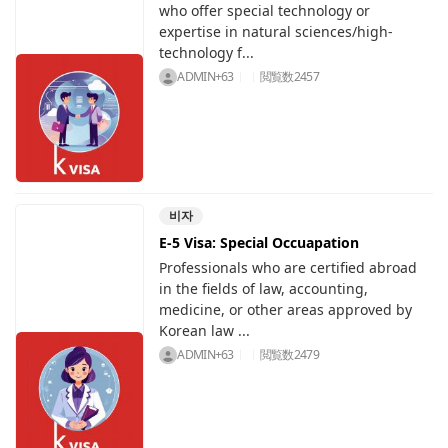
who offer special technology or
expertise in natural sciences/high-
technology f...
ADMIN+63
閲覧数
2457
비자
E-5 Visa: Special Occuapation
Professionals who are certified abroad
in the fields of law, accounting,
medicine, or other areas approved by
Korean law ...
ADMIN+63
閲覧数
2479