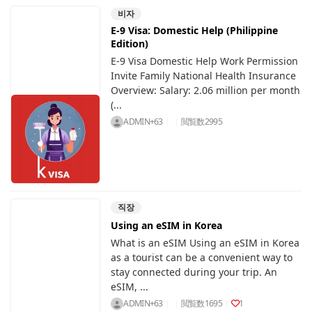
비자
E-9 Visa: Domestic Help (Philippine
Edition)
E-9 Visa Domestic Help Work Permission
Invite Family National Health Insurance
Overview: Salary: 2.06 million per month
(...
ADMIN+63
閲覧数
2995
직장
Using an eSIM in Korea
What is an eSIM Using an eSIM in Korea
as a tourist can be a convenient way to
stay connected during your trip. An
eSIM, ...
ADMIN+63
閲覧数
1695
1