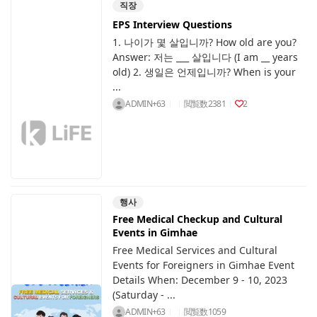
직장
EPS Interview Questions
1. 나이가 몇 살입니까? How old are you?
Answer: 저는 ___ 살입니다 (I am __ years
old) 2. 생일은 언제입니까? When is your
...
ADMIN+63
閲覧数
2381
2
행사
Free Medical Checkup and Cultural
Events in Gimhae
Free Medical Services and Cultural
Events for Foreigners in Gimhae Event
Details When: December 9 - 10, 2023
(Saturday - ...
ADMIN+63
閲覧数
1059