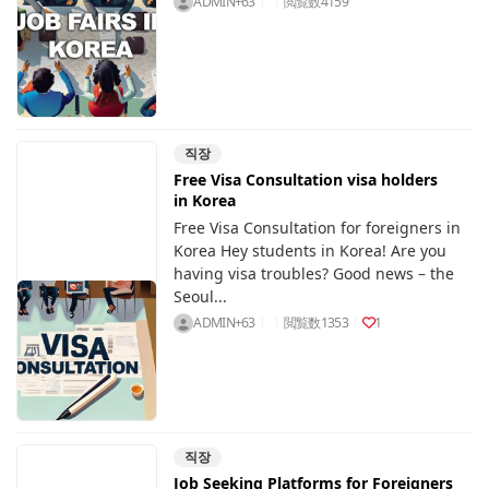
ADMIN+63
閲覧数
4159
직장
Free Visa Consultation visa holders
in Korea
Free Visa Consultation for foreigners in
Korea Hey students in Korea! Are you
having visa troubles? Good news – the
Seoul...
ADMIN+63
閲覧数
1353
1
직장
Job Seeking Platforms for Foreigners