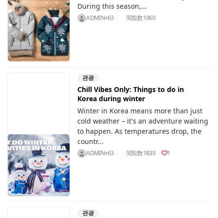
During this season,...
ADMIN+63
閲覧数
1960
관광
Chill Vibes Only: Things to do in
Korea during winter
Winter in Korea means more than just
cold weather – it's an adventure waiting
to happen. As temperatures drop, the
countr...
ADMIN+63
閲覧数
1839
1
관광