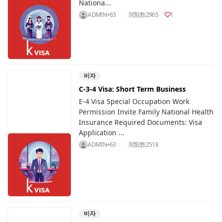
Nationa...
ADMIN+63
閲覧数
2965
1
비자
C-3-4 Visa: Short Term Business
E-4 Visa Special Occupation Work
Permission Invite Family National Health
Insurance Required Documents: Visa
Application ...
ADMIN+63
閲覧数
2518
비자