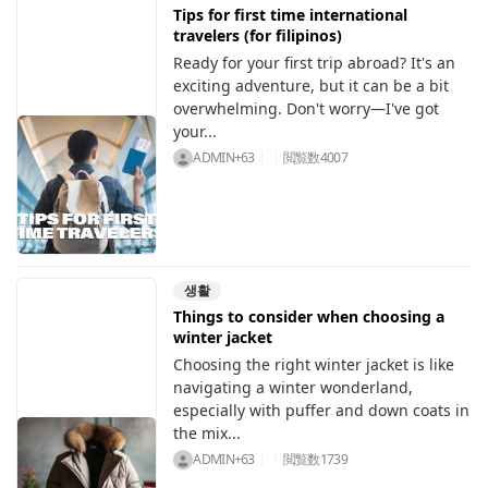
Tips for first time international
travelers (for filipinos)
Ready for your first trip abroad? It's an
exciting adventure, but it can be a bit
overwhelming. Don't worry—I've got
your...
ADMIN+63
閲覧数
4007
생활
Things to consider when choosing a
winter jacket
Choosing the right winter jacket is like
navigating a winter wonderland,
especially with puffer and down coats in
the mix...
ADMIN+63
閲覧数
1739