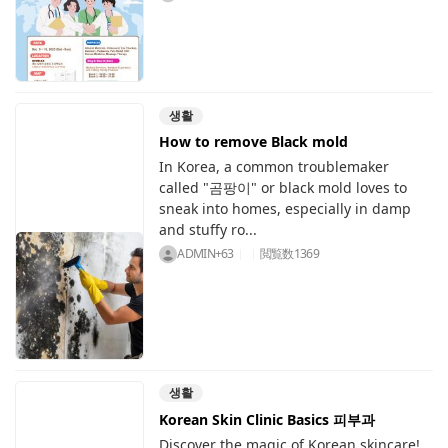
생활
How to remove Black mold
In Korea, a common troublemaker
called "곰팡이" or black mold loves to
sneak into homes, especially in damp
and stuffy ro...
ADMIN+63
閲覧数
1369
생활
Korean Skin Clinic Basics 피부과
Discover the magic of Korean skincare!