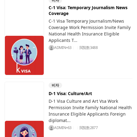
비자
C-1 Visa: Temporary Journalism News
Coverage
C-1 Visa Temporary Journalism/News
Coverage Work Permission Invite Family
National Health Insurance Eligible
Applicants T...
ADMIN+63
閲覧数
3488
비자
D-1 Visa: Culture/Art
D-1 Visa Culture and Art Vsa Work
Permission Invite Family National Health
Insurance Eligible Applicants Foreign
diplomat...
ADMIN+63
閲覧数
2877