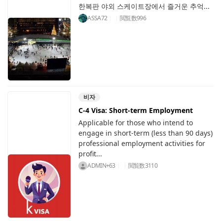
한복판 야외 스케이트장에서 즐거운 추억...
ASSA72
閲覧数
996
비자
C-4 Visa: Short-term Employment
Applicable for those who intend to
engage in short-term (less than 90 days)
professional employment activities for
profit...
ADMIN+63
閲覧数
3110