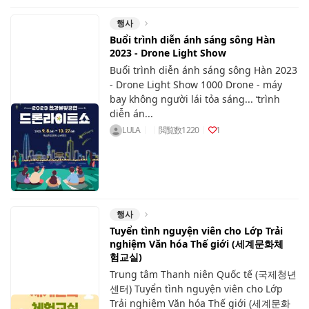
행사
Buổi trình diễn ánh sáng sông Hàn
2023 - Drone Light Show
Buổi trình diễn ánh sáng sông Hàn 2023
- Drone Light Show 1000 Drone - máy
bay không người lái tỏa sáng... ‘trình
diễn án...
LULA
閲覧数
1220
1
행사
Tuyển tình nguyện viên cho Lớp Trải
nghiệm Văn hóa Thế giới (세계문화체
험교실)
Trung tâm Thanh niên Quốc tế (국제청년
센터) Tuyển tình nguyện viên cho Lớp
Trải nghiệm Văn hóa Thế giới (세계문화