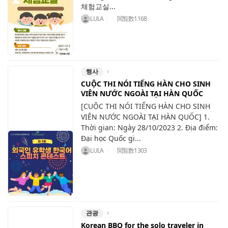
체험교실...
LULA
閲覧数
1168
행사
CUỘC THI NÓI TIẾNG HÀN CHO SINH
VIÊN NƯỚC NGOÀI TẠI HÀN QUỐC
[CUỘC THI NÓI TIẾNG HÀN CHO SINH
VIÊN NƯỚC NGOÀI TẠI HÀN QUỐC] 1.
Thời gian: Ngày 28/10/2023 2. Địa điểm:
Đại học Quốc gi...
LULA
閲覧数
1303
관광
Korean BBQ for the solo traveler in