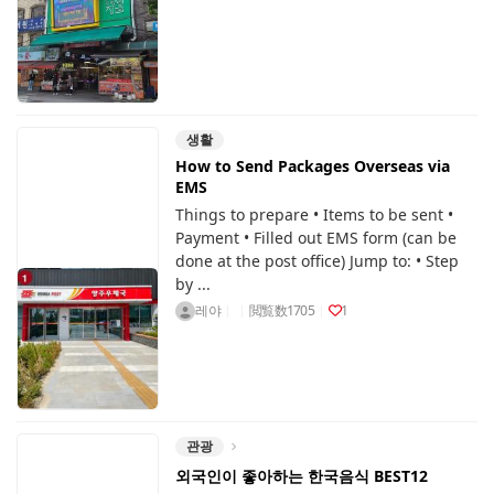
생활
How to Send Packages Overseas via
EMS
Things to prepare • Items to be sent •
Payment • Filled out EMS form (can be
done at the post office) Jump to: • Step
by ...
레야
閲覧数
1705
1
관광
외국인이 좋아하는 한국음식 BEST12