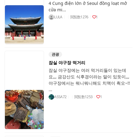
4 Cung điện lớn ở Seoul đồng loạt mở
cửa mi...
LULA
閲覧数
1276
1
관광
잠실 야구장 먹거리
잠실 야구장에는 여러 먹거리들이 있는데
요,,, 금강산도 식후경이라는 말이 있듯이,,,
야구장에서는 뭐니뭐니해도 치맥이 쵝오~!!
...
ASSA72
閲覧数
1253
1