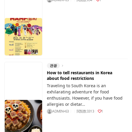
관광
How to tell restaurants in Korea
about food restrictions
Traveling to South Korea is an
exhilarating adventure for food
enthusiasts. However, if you have food
allergies or dietar...
ADMIN+63
閲覧数
3313
1