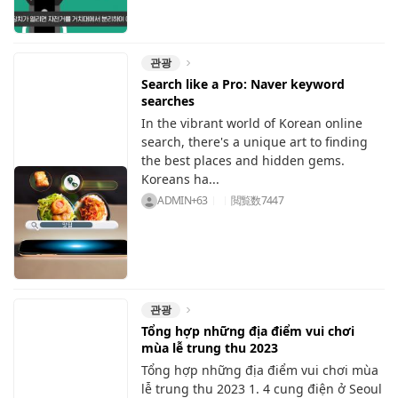
관광
Search like a Pro: Naver keyword
searches
In the vibrant world of Korean online
search, there's a unique art to finding
the best places and hidden gems.
Koreans ha...
ADMIN+63
閲覧数
7447
관광
Tổng hợp những địa điểm vui chơi
mùa lễ trung thu 2023
Tổng hợp những địa điểm vui chơi mùa
lễ trung thu 2023 1. 4 cung điện ở Seoul