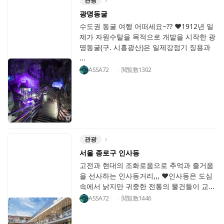
관광
광명동굴
수도권 동굴 여행 어떠세요~?? ♥1912년 일
제가 자원수탈을 목적으로 개발을 시작한 광
명동굴(구. 시흥광산)은 일제강점기 징용과
...
ASSA72
閲覧数
1302
관광
서울 종로구 인사동
고전과 현대의 조화로움으로 추억과 즐거움
을 선사하는 인사동거리,,, ♥인사동은 도심
속에서 낡지만 귀중한 전통의 물건들이 교...
ASSA72
閲覧数
1446