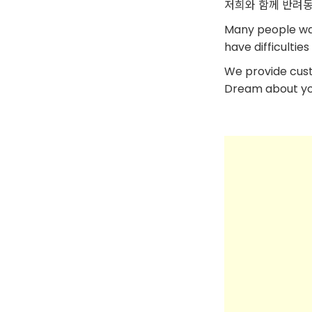
저희와 함께 반려동
Many people want
have difficulti
We provide cus
Dream about your