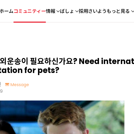
ホーム
コミュニティー
情報
ばしょ
採用さいよう
もっと見る
운송이 필요하신가요? Need internati
ation for pets?
인
Message
09