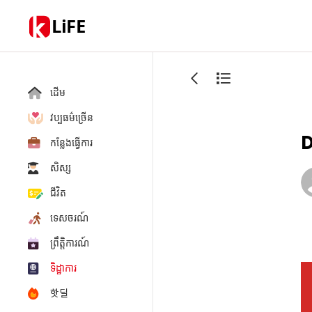
LiFE
ដើម
វប្បធម៌ច្រើន
D
កន្លែងធ្វើការ
សិស្ស
ជីវិត
ទេសចរណ៍
ព្រឹត្តិការណ៍
ទិដ្ឋាការ
핫딜