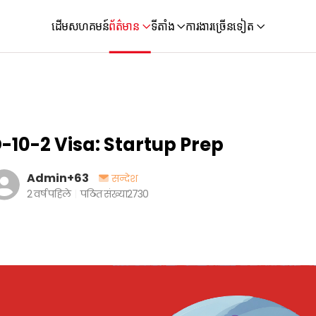
ដើម
សហគមន៍
ព័ត៌មាន
ទីតាំង
ការងារ
ច្រើនទៀត
-10-2 Visa: Startup Prep
Admin+63
सन्देश
2 वर्ष पहिले
पठित संख्या
2730