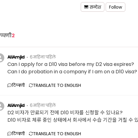
Follow
सन्देश
प्पणी
2
AliAmjid
6 महिना पहिले
Can I apply for a D10 visa before my D2 visa expires?
Can I do probation in a company if I am on a D10 visa?
टिप्पणी
TRANSLATE TO ENGLISH
AliAmjid
6 महिना पहिले
D2 비자가 만료되기 전에 D10 비자를 신청할 수 있나요?
D10 비자로 체류 중인 상태에서 회사에서 수습 기간을 거칠 수 
टिप्पणी
TRANSLATE TO ENGLISH