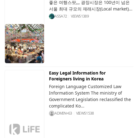
좋은 여행스팟,,, 광장시장은 100년이 넘은
서울 최대 규모의 재래시장(Local market)...
ASSA72
VIEWS
1389
Easy Legal Information for
Foreigners living in Korea
Foreign Language Customized Law
Information System The ministry of
Government Legislation reclassified the
complicated Ko...
ADMIN+63
VIEWS
1538