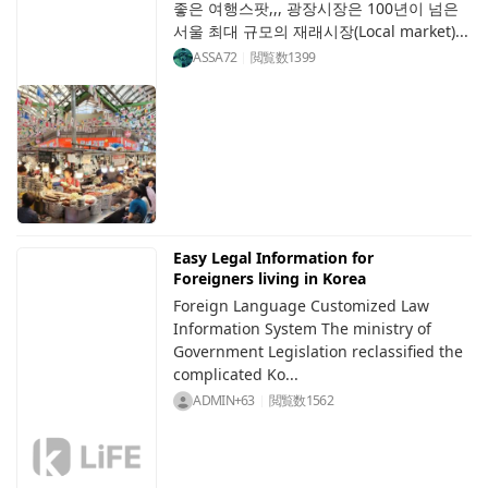
좋은 여행스팟,,, 광장시장은 100년이 넘은
서울 최대 규모의 재래시장(Local market)...
ASSA72
閲覧数
1399
Easy Legal Information for
Foreigners living in Korea
Foreign Language Customized Law
Information System The ministry of
Government Legislation reclassified the
complicated Ko...
ADMIN+63
閲覧数
1562