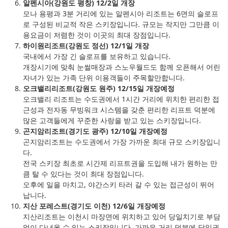
알펜시아(강원도 평창) 12/2일 개장
모나 용평과 3분 거리에 있는 알펜시아 리조트는 6면의 슬로프
로 구성된 비교적 작은 스키장입니다. 규모는 작지만 그만큼 이
용요금이 저렴한 것이 이곳의 최대 장점입니다.
하이원리조트(강원도 정선) 12/1일 개장
국내에서 가장 긴 슬로프를 보유하고 있습니다.
개장시기에 맞춰 눈썰매장과 스노우월드도 함께 오픈해서 어린
자녀가 있는 가족 단위 이용객들이 주목할만합니다.
오크밸리리조트(강원도 원주) 12/15일 개장예정
오크밸리 리조트는 수도권에서 1시간 거리에 위치한 편리한 접
근성과 전자동 무빙워크 시스템을 갖춘 편리한 리프트 덕분에
많은 고객들에게 꾸준한 사랑을 받고 있는 스키장입니다.
곤지암리조트(경기도 광주) 12/10일 개장예정
곤지암리조트는 수도권에서 가장 가까운 최대 규모 스키장입니
다.
전국 스키장 최초로 시간제 리프트권을 도입해 내가 원하는 만
큼 탈 수 있다는 것이 최대 장점입니다.
오후에 일을 마치고, 야간스키 타러 갈 수 있는 접근성이 뛰어
납니다.
지산 포레스트(경기도 이천) 12/6일 개장예정
지산리조트는 이천시 마장면에 위치하고 있어 당일치기로 부담
없이 다녀올 수 있는 스키장입니다. 가까운 거리 덕분에 당일권