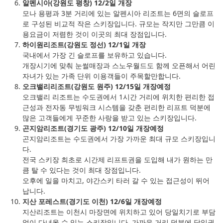
알펜시아(강원도 평창) 12/2일 개장
모나 용평과 3분 거리에 있는 알펜시아 리조트는 6면의 슬로프
로 구성된 비교적 작은 스키장입니다. 규모는 작지만 그만큼 이
용요금이 저렴한 것이 이곳의 최대 장점입니다.
하이원리조트(강원도 정선) 12/1일 개장
국내에서 가장 긴 슬로프를 보유하고 있습니다.
개장시기에 맞춰 눈썰매장과 스노우월드도 함께 오픈해서 어린
자녀가 있는 가족 단위 이용객들이 주목할만합니다.
오크밸리리조트(강원도 원주) 12/15일 개장예정
오크밸리 리조트는 수도권에서 1시간 거리에 위치한 편리한 접
근성과 전자동 무빙워크 시스템을 갖춘 편리한 리프트 덕분에
많은 고객들에게 꾸준한 사랑을 받고 있는 스키장입니다.
곤지암리조트(경기도 광주) 12/10일 개장예정
곤지암리조트는 수도권에서 가장 가까운 최대 규모 스키장입니
다.
전국 스키장 최초로 시간제 리프트권을 도입해 내가 원하는 만
큼 탈 수 있다는 것이 최대 장점입니다.
오후에 일을 마치고, 야간스키 타러 갈 수 있는 접근성이 뛰어
납니다.
지산 포레스트(경기도 이천) 12/6일 개장예정
지산리조트는 이천시 마장면에 위치하고 있어 당일치기로 부담
없이 다녀올 수 있는 스키장입니다. 가까운 거리 덕분에 당일권