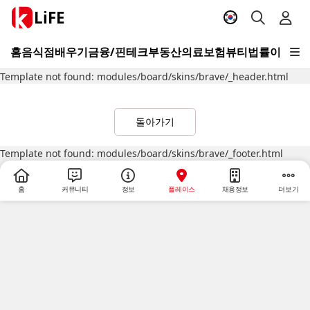
LiFE
홈
음식점
배우기
금융/핀테크
부동산
의료
보험
뷰티
법률
이사/청
Template not found: modules/board/skins/brave/_header.html
돌아가기
Template not found: modules/board/skins/brave/_footer.html
홈
커뮤니티
정보
플레이스
채용정보
더보기